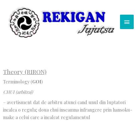
Skip
Main
to
content
Men
Theory (RIRON)
Terminology (
GOI
)
CHUI (arbitraj)
– avertisment dat de arbitru atunci cand unul din luptatori
incalca o regula; doua chui inseamna infrangere prin hansoku-
make a celui care a incalcat regulamentul