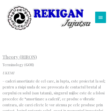
Skip
Main
to
content
Men
Theory (RIRON)
Terminology (
GOI
)
UKEMI
– caderi amortizate de cel care, in lupta, este proiectat la sol;
pentru a risipi unda de soc provocata de contactul brutal al
corpului cu solul (sau tatami), singurul mijloc este de a folosi
procedee de “amortizare a caderii’, ce produc o vibratie
contrara, ale carei efecte le vor atenua pe cele produse prin
contact, lovind puternic solul, exact in momentul impactului,