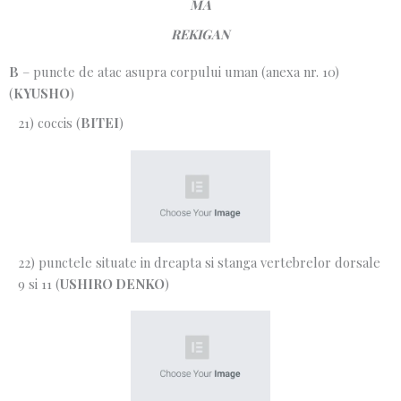
MA
REKIGAN
B
– puncte de atac asupra corpului uman (anexa nr. 10)
(
KYUSHO
)
21) coccis (
BITEI
)
22) punctele situate in dreapta si stanga vertebrelor dorsale
9 si 11 (
USHIRO DENKO
)