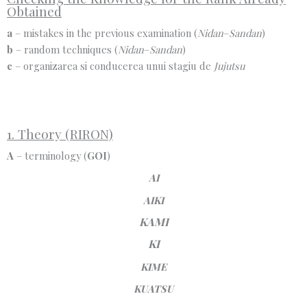
Obtained
a
– mistakes in the previous examination (
Nidan
–
Sandan
)
b
– random techniques (
Ni
dan
–
Sandan
)
c
– organizarea si conducerea unui stagiu de
Jujutsu
1. Theory (RIRON)
A
– terminology (
GOI
)
AI
AIKI
KAMI
KI
KIME
KUATSU