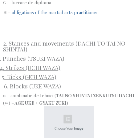
G
– lucrare de diploma
H
–
obligations of the martial arts practitioner
2. Stances and movements (DACHI TO TAI NO
SHINTAI)
3. Punches (TSUKI WAZA)
4. Strikes (UCHI WAZA)
5. Kicks (GERI WAZA)
6. Blocks (UKE WAZA)
a
– combinatie de tehnici (
TAI NO SHINTAI ZENKUTSU DACHI
(⇐) –
AGE UKE
+
GYAKU ZUKI
)