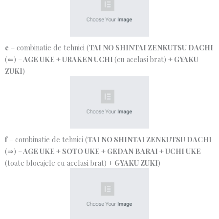
e
– combinatie de tehnici (
TAI NO SHINTAI ZENKUTSU DACHI
(⇐) –
AGE UKE
+
URAKEN UCHI
(cu acelasi brat) +
GYAKU
ZUKI
)
f
– combinatie de tehnici (
TAI NO SHINTAI ZENKUTSU DACHI
(⇒) –
AGE UKE
+
SOTO UKE
+
GEDAN BARAI
+
UCHI UKE
(toate blocajele cu acelasi brat) +
GYAKU ZUKI
)