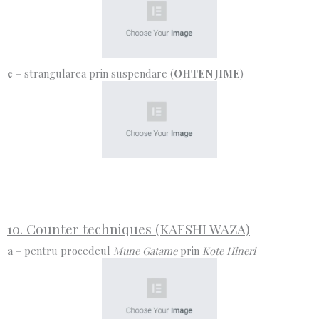
e
– strangularea prin suspendare (
OHTEN JIME
)
10. Counter techniques (KAESHI WAZA)
a
– pentru procedeul
Mune Gatame
prin
Kote Hineri