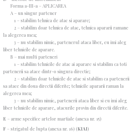
Forma a-III-a – APLICAREA
A – un singur partener
1 – stabilim tehnica de atac si aparare;
2 – stabilim doar tehnica de atac, tehnica apararii ramane
la alegerea mea;
3 – nu stabilim nimic, partenerul ataca liber, eu imi aleg
liber tehnicile de aparare.
B – mai multi parteneri
1 – stabilim tehnicile de atac ai aparare si stabilim ca toti
partenerii sa atace dintr-o singura directie;
2 – stabilim doar tehnicile de atac si stabilim ca partenerii
sa atace din doua directii diferite; tehnicile apararii raman la
alegerea mea;
3 – nu stabilim nimic, partenerii ataca liber si eu imi aleg
liber tehnicile de aparare, atacurile provin din directii diferite.​
E
– arme specifice artelor martiale (anexa nr. 15)
F
– strigatul de lupta (anexa nr. 16) (
KIAI
)