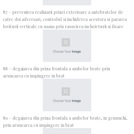
87 – prevenirea realizarii prizei exterioare a antebratelor de
catre doi adversari, controlul si inchiderea acestora si pararea
loviturii verticale cu mana prin rasucirea incheieturii si fixare
88 – degajarea din priza frontala a ambelor brate prin
aruncarea cu impingere in brat
89 – degajarea din priza frontala a ambelor brate, in genunchi,
prin aruncarea cu impingere in brat