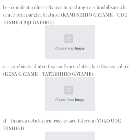
b
– combinatia dintre fixarea in prelungire si imobilizarea in
cruce prin parghia bratului (
KAMI SHIHO GATAME
–
UDE
HISHIGI JUJI GATAME
)
c
– combinatia dintre fixarea fixarea laterala si fixarea calare
(
KESA GATAME
–
TATE SHIHO GATAME
)
d
– luxarea cotului prin rasturnare laterala (
YOKO UDE
HISHIGI
)