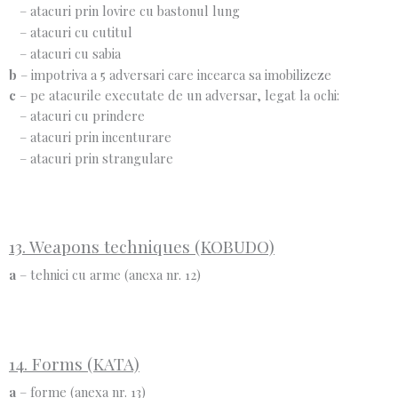
– atacuri prin lovire cu bastonul lung
– atacuri cu cutitul
– atacuri cu sabia
b
– impotriva a 5 adversari care incearca sa imobilizeze
c
– pe atacurile executate de un adversar, legat la ochi:
– atacuri cu prindere
– atacuri prin incenturare
– atacuri prin strangulare
13. Weapons techniques (KOBUDO)
a
– tehnici cu arme (anexa nr. 12)
14. Forms (KATA)
a
– forme (anexa nr. 13)