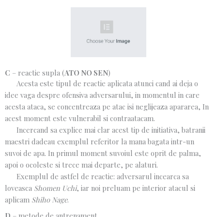
C
– reactie supla (
ATO NO SEN
)
Acesta este tipul de reactie aplicata atunci cand ai deja o
idee vaga despre ofensiva adversarului, in momentul in care
acesta ataca, se concentreaza pe atac isi neglijeaza apararea, In
acest moment este vulnerabil si contraatacam.
Incercand sa explice mai clar acest tip de initiativa, batranii
maestri dadeau exemplul referitor la mana bagata intr-un
suvoi de apa. In primul moment suvoiul este oprit de palma,
apoi o ocoleste si trece mai departe, pe alaturi.
Exemplul de astfel de reactie: adversarul incearca sa
loveasca
Shomen Uchi
, iar noi preluam pe interior atacul si
aplicam
Shiho Nage
.
D
– metode de antrenament