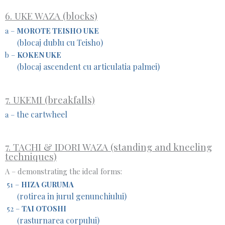
6. UKE WAZA (blocks)
a –
MOROTE TEISHO UKE
blocaj dublu cu Teisho)
(
b –
KOKEN UKE
blocaj ascendent cu articulatia palmei)
(
7. UKEMI (breakfalls)
the cartwheel
a –
7. TACHI & IDORI WAZA (standing and kneeling
techniques)
A – demonstrating the ideal forms:
51 –
HIZA GURUMA
rotirea in jurul genunchiului)
(
52 –
TAI OTOSHI
rasturnarea corpului)
(