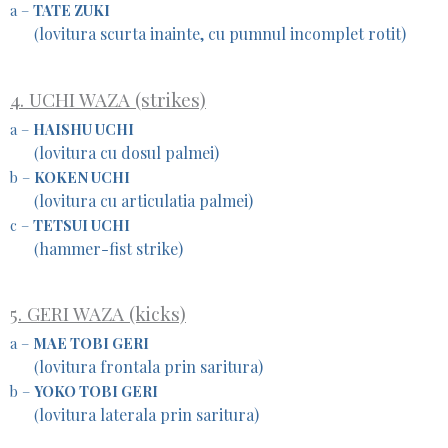
a –
TATE ZUKI
lovitura scurta inainte, cu pumnul incomplet rotit)
(
4. UCHI WAZA (strikes)
a –
HAISHU UCHI
lovitura cu dosul palmei)
(
b –
KOKEN UCHI
lovitura cu articulatia palmei)
(
c –
TETSUI UCHI
hammer-fist strike)
(
5. GERI WAZA (kicks)
a –
MAE TOBI GERI
lovitura frontala prin saritura)
(
b –
YOKO TOBI GERI
lovitura laterala prin saritura)
(