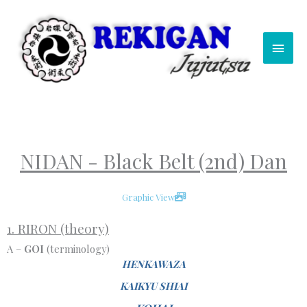
Skip
Main
to
content
Men
NIDAN - Black Belt (2nd) Dan
Graphic View
1. RIRON (theory)
A –
GOI
(terminology)
HENKAWAZA
KAIKYU SHIAI