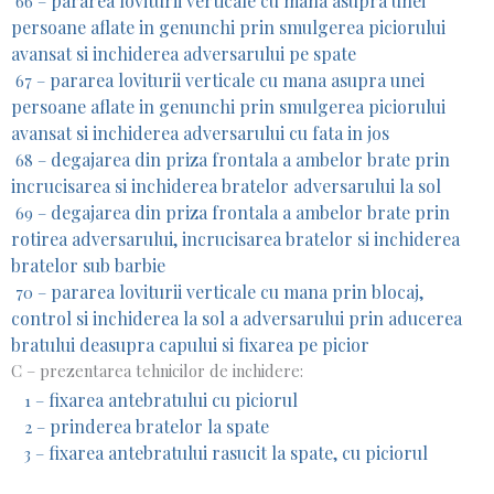
pararea loviturii verticale cu mana asupra unei
66 –
persoane aflate in genunchi prin smulgerea piciorului
avansat si inchiderea adversarului pe spate
pararea loviturii verticale cu mana asupra unei
67 –
persoane aflate in genunchi prin smulgerea piciorului
avansat si inchiderea adversarului cu fata in jos
degajarea din priza frontala a ambelor brate prin
68 –
incrucisarea si inchiderea bratelor adversarului la sol
degajarea din priza frontala a ambelor brate prin
69 –
rotirea adversarului, incrucisarea bratelor si inchiderea
bratelor sub barbie
pararea loviturii verticale cu mana prin blocaj,
70 –
control si inchiderea la sol a adversarului prin aducerea
bratului deasupra capului si fixarea pe picior
C – prezentarea tehnicilor de inchidere:
fixarea antebratului cu piciorul
1 –
prinderea bratelor la spate
2 –
fixarea antebratului rasucit la spate, cu piciorul
3 –