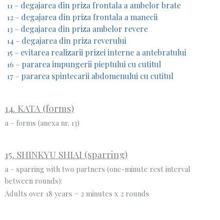
degajarea din priza frontala a ambelor brate
11 –
degajarea din priza frontala a manecii
12 –
degajarea din priza ambelor revere
13 –
degajarea din priza reverului
14 –
evitarea realizarii prizei interne a antebratului
15 –
pararea impungerii pieptului cu cutitul
16 –
pararea spintecarii abdomenului cu cutitul
17 –
14. KATA (forms)
a – forms (anexa nr. 13)
15. SHINKYU SHIAI (sparring)
a – sparring with two partners (one-minute rest interval
between rounds):
Adults over 18 years = 2 minutes x 2 rounds