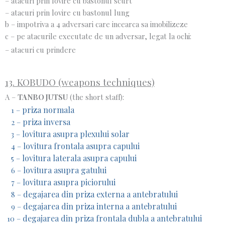
– atacuri prin lovire cu bastonul scurt
– atacuri prin lovire cu bastonul lung
b – impotriva a 4 adversari care incearca sa imobilizeze
c – pe atacurile executate de un adversar, legat la ochi:
– atacuri cu prindere
13. KOBUDO (weapons techniques)
A –
TANBO JUTSU
(the short staff):
priza normala
1 –
priza inversa
2 –
lovitura asupra plexului solar
3 –
lovitura frontala asupra capului
4 –
lovitura laterala asupra capului
5 –
lovitura asupra gatului
6 –
lovitura asupra piciorului
7 –
degajarea din priza externa a antebratului
8 –
degajarea din priza interna a antebratului
9 –
degajarea din priza frontala dubla a antebratului
10 –