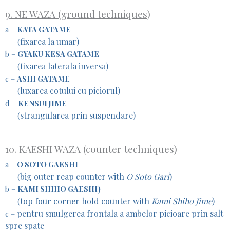
9. NE WAZA (ground techniques)
a –
KATA GATAME
fixarea la umar)
(
b –
GYAKU KESA GATAME
fixarea laterala inversa)
(
c –
ASHI GATAME
luxarea cotului cu piciorul)
(
d –
KENSUI JIME
strangularea prin suspendare)
(
10. KAESHI WAZA (counter techniques)
a –
O SOTO GAESHI
big outer reap counter with
O Soto Gari
)
(
b –
KAMI SHIHO GAESHI)
top four corner hold counter with
Kami Shiho Jime
)
(
pentru smulgerea frontala a ambelor picioare prin salt
c –
spre spate