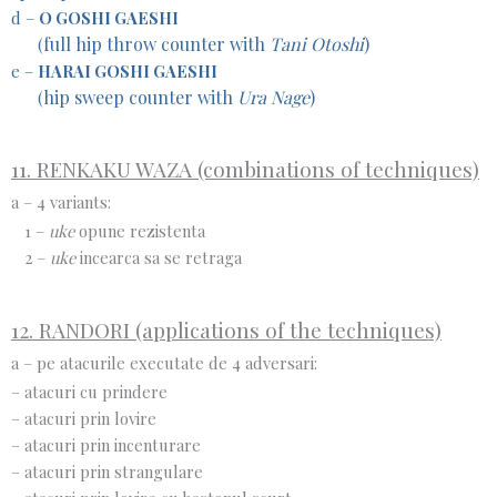
d –
O GOSHI GAESHI
full hip throw counter with
Tani Otoshi
)
(
e –
HARAI GOSHI GAESHI
hip sweep counter with
Ura Nage
)
(
11. RENKAKU WAZA (combinations of techniques)
a – 4 variants:
1 –
uke
opune rezistenta
2 –
uke
incearca sa se retraga
12. RANDORI (applications of the techniques)
a – pe atacurile executate de 4 adversari:
– atacuri cu prindere
– atacuri prin lovire
– atacuri prin incenturare
– atacuri prin strangulare