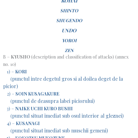
KOHAI
SHINTO
SHUGENDO
UNDO
YOROI
ZEN
B –
KYUSHO
(description and classification of attacks) (annex
no. 10)
1) –
KORI
punctul intre degetul gros si al doilea deget de la
(
picior)
2) –
SOIN KUSAGAKURE
punctul de deasupra labei piciorului)
(
3) –
NAIKE UCHI KURO BUSHI
punctul situat imediat sub osul interior al gleznei)
(
4) –
KUSANAGI
punctul situat imediat sub muschii gemeni)
(
5) –
KOKOTSU MUKOZUNE