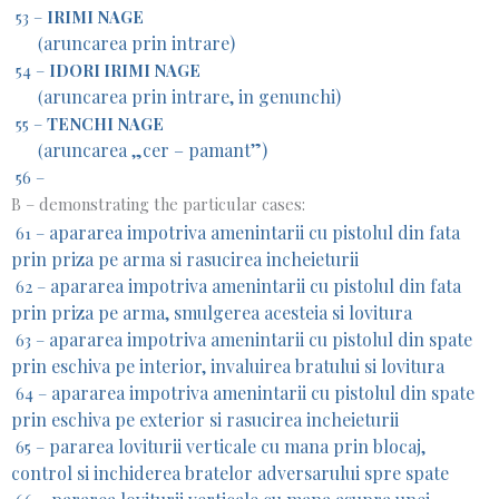
53 –
IRIMI NAGE
aruncarea prin intrare)
(
54 –
IDORI IRIMI NAGE
aruncarea prin intrare, in genunchi)
(
55 –
TENCHI NAGE
aruncarea „cer – pamant”)
(
56 –
B – demonstrating the particular cases:
apararea impotriva amenintarii cu pistolul din fata
61 –
prin priza pe arma si rasucirea incheieturii
apararea impotriva amenintarii cu pistolul din fata
62 –
prin priza pe arma, smulgerea acesteia si lovitura
apararea impotriva amenintarii cu pistolul din spate
63 –
prin eschiva pe interior, invaluirea bratului si lovitura
apararea impotriva amenintarii cu pistolul din spate
64 –
prin eschiva pe exterior si rasucirea incheieturii
pararea loviturii verticale cu mana prin blocaj,
65 –
control si inchiderea bratelor adversarului spre spate