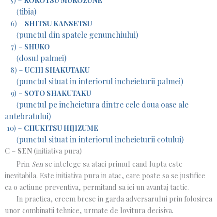
tibia)
(
6) –
SHITSU KANSETSU
punctul din spatele genunchiului)
(
7) –
SHUKO
dosul palmei)
(
8) –
UCHI SHAKUTAKU
punctul situat in interiorul incheieturii palmei)
(
9) –
SOTO SHAKUTAKU
punctul pe incheietura dintre cele doua oase ale
(
antebratului)
10) –
CHUKITSU HIJIZUME
punctul situat in interiorul incheieturii cotului)
(
C –
SEN
(initiativa pura)
Prin
Sen
se intelege sa ataci primul cand lupta este
inevitabila. Este initiativa pura in atac, care poate sa se justifice
ca o actiune preventiva, permitand sa iei un avantaj tactic.
In practica, creem brese in garda adversarului prin folosirea
unor combinatii tehnice, urmate de lovitura decisiva.