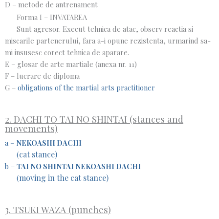
D – metode de antrenament
Forma I – INVATAREA
Sunt agresor. Execut tehnica de atac, observ reactia si
miscarile partenerului, fara a-i opune rezistenta, urmarind sa-
mi insusesc corect tehnica de aparare.
E – glosar de arte martiale (anexa nr. 11)
F – lucrare de diploma
G –
obligations of the martial arts practitioner
2. DACHI TO TAI NO SHINTAI (stances and
movements)
a –
NEKOASHI DACHI
cat stance)
(
b –
TAI NO SHINTAI NEKOASHI DACHI
moving in the cat stance)
(
3. TSUKI WAZA (punches)